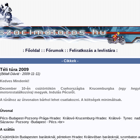
: Főoldal :
: Fórumok :
: Feliratkozás a levlistára :
- Cikkek -
Téli túra 2009
(Bélafi Dávid - 2009-11-11)
Kedves Mindenki!
December 10-én csütörtökön Csehországba Krucemburgba
(egy hegy
motorostalálkozóra)
megyek. Indulás Pécsről.
A túrához az útvonalon bárhol lehet csatlakozni. A költségek minimálisak.
Útvonal
Pécs-Budapest-Pozsony-Prága-Hradec Králové-Krucemburg-Hradec Králové- Tynec nad
Sázavou- Pozsony -Budapest - Pécs.<br>
A szállás
Csütörtökön Budapesten barátoknál, pénteken Hradec Královéban barátoknál, szombaton a