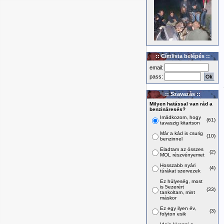
:: Címlista belépés ::
email:
pass:
:: Szavazás ::
Milyen hatással van rád a
benzináresés?
Imádkozom, hogy
(61)
tavaszig kitartson
Már a kád is csurig
(10)
benzinnel
Eladtam az összes
(2)
MOL részvényemet
Hosszabb nyári
(4)
túrákat szervezek
Ez hülyeség, most
is 5ezerért
(33)
tankoltam, mint
máskor
Ez egy ilyen év,
(3)
folyton esik