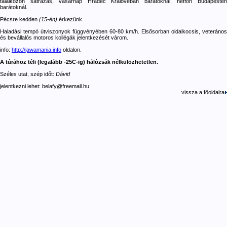
találkozón sátrazás, vasárnap Hradec Královéban barátoknál, hétfőn Budapesten
barátoknál.
Pécsre kedden
(15-én)
érkezünk.
Haladási tempó útviszonyok függvényében 60-80 km/h. Elsősorban oldalkocsis, veterános
és bevállalós motoros kollégák jelentkezését várom.
info:
http://jawamania.info
oldalon.
A túrához téli (legalább -25C-ig) hálózsák nélkülözhetetlen.
Széles utat, szép időt:
Dávid
jelentkezni lehet: belafy@freemail.hu
vissza a föoldalra