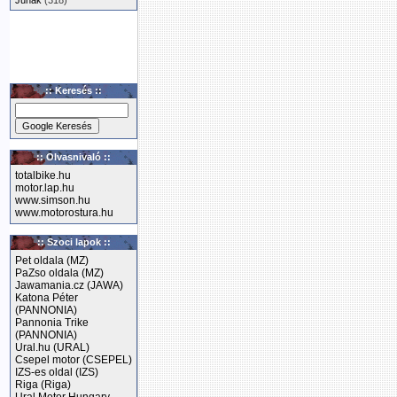
Junak
(318)
:: Keresés ::
:: Olvasnivaló ::
totalbike.hu
motor.lap.hu
www.simson.hu
www.motorostura.hu
:: Szoci lapok ::
Pet oldala (MZ)
PaZso oldala (MZ)
Jawamania.cz (JAWA)
Katona Péter
(PANNONIA)
Pannonia Trike
(PANNONIA)
Ural.hu (URAL)
Csepel motor (CSEPEL)
IZS-es oldal (IZS)
Riga (Riga)