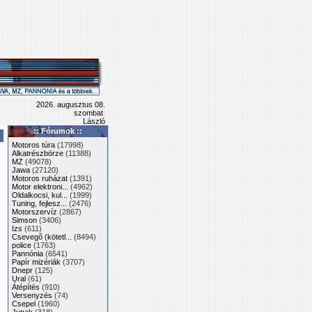
2026. augusztus 08.
szombat
László
:: Fórumok ::
Motoros túra
(17998)
Alkatrészbörze
(11388)
MZ
(49078)
Jawa
(27120)
Motoros ruházat
(1391)
Motor elektroni...
(4962)
Oldalkocsi, kul...
(1999)
i
Tuning, fejlesz...
(2476)
Motorszervíz
(2867)
Simson
(3406)
Izs
(611)
Csevegő (kötetl...
(8494)
police
(1763)
Pannónia
(6541)
Papír mizériák
(3707)
Dnepr
(125)
Ural
(61)
Átépítés
(910)
Versenyzés
(74)
Csepel
(1960)