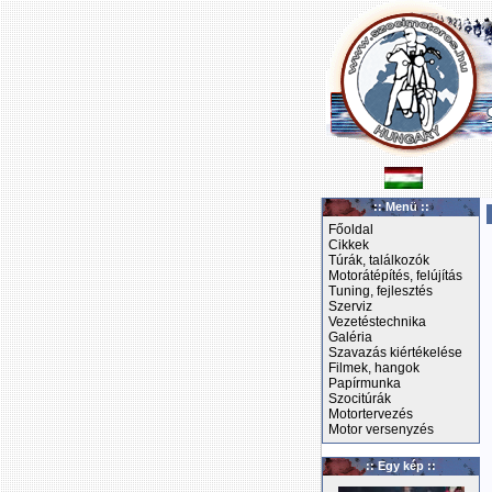
:: Menü ::
Főoldal
Cikkek
Túrák, találkozók
Motorátépítés, felújítás
Tuning, fejlesztés
Szerviz
Vezetéstechnika
Galéria
Szavazás kiértékelése
Filmek, hangok
Papírmunka
Szocitúrák
Motortervezés
Motor versenyzés
:: Egy kép ::