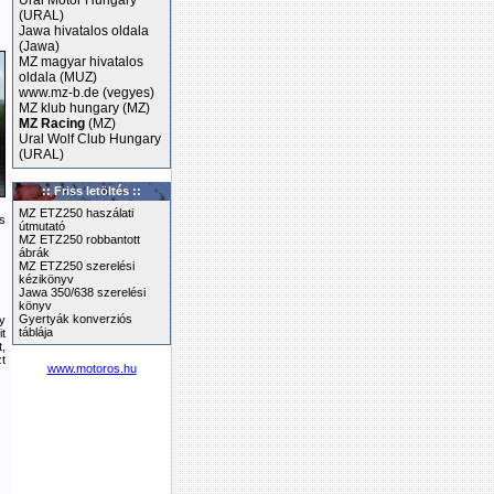
Ural Motor Hungary
(URAL)
Jawa hivatalos oldala
(Jawa)
MZ magyar hivatalos
oldala (MUZ)
www.mz-b.de (vegyes)
MZ klub hungary (MZ)
MZ Racing
(MZ)
Ural Wolf Club Hungary
(URAL)
:: Friss letöltés ::
MZ ETZ250 haszálati
s
útmutató
MZ ETZ250 robbantott
ábrák
MZ ETZ250 szerelési
kézikönyv
Jawa 350/638 szerelési
könyv
Gyertyák konverziós
y
táblája
it
,
t
www.motoros.hu