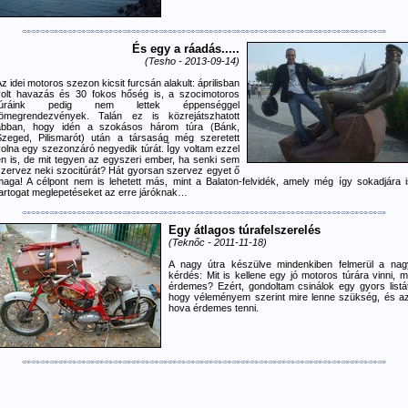
És egy a ráadás.....
(Tesho - 2013-09-14)
z idei motoros szezon kicsit furcsán alakult: áprilisban
volt havazás és 30 fokos hőség is, a szocimotoros
túráink pedig nem lettek éppenséggel
tömegrendezvények. Talán ez is közrejátszhatott
abban, hogy idén a szokásos három túra (Bánk,
Szeged, Pilismarót) után a társaság még szeretett
volna egy szezonzáró negyedik túrát. Így voltam ezzel
én is, de mit tegyen az egyszeri ember, ha senki sem
szervez neki szocitúrát? Hát gyorsan szervez egyet ő
maga! A célpont nem is lehetett más, mint a Balaton-felvidék, amely még így sokadjára i
tartogat meglepetéseket az erre járóknak…
Egy átlagos túrafelszerelés
(Teknőc - 2011-11-18)
A nagy útra készülve mindenkiben felmerül a nag
kérdés: Mit is kellene egy jó motoros túrára vinni, m
érdemes? Ezért, gondoltam csinálok egy gyors listát
hogy véleményem szerint mire lenne szükség, és az
hova érdemes tenni.