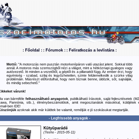
: Főoldal :
: Fórumok :
: Feliratkozás a levlistára :
Mottó:
"A motorozás nem pusztán motorkerépáron való utazást jelent. Sokkal több
annál. A motoros más szemszögből nézi a világot, mint a hétköznapi gyalogos vagy
autóvezető. Itt minden a vezetőtől, a géptől és a pillanattól függ. Az ember érzi, hogy
egyéniség - szabad, szilaj és legyőzhetetlen, szinte felülemelkedik a szürke világ
problémáin. Másrészt előfordulhat, hogy nem bíznak benne, üldözik, sőt, sajnálják,
és mindig sebezhető."
Cikkeket várunk!
Ha van bármiféle
felhasználható anyagotok
, publikálható írásotok, saját fejlesztésetek (M
Jawa, Pannónia, stb..), élménybeszámolótok, amit megosztanátok másokkal, küldjétek e
email-ben
IDE
!
Köszönjük
azoknak akik már küldtek be valamit, reméljük e jó szokásukat megtartják.
- Legfrissebb anyagok -
Kütyüparádé
(Tesho - 2015-05-11)