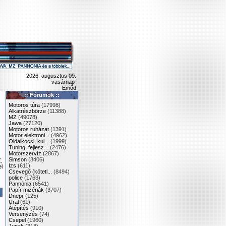
2026. augusztus 09.
vasárnap
Emőd
:: Fórumok ::
Motoros túra
(17998)
Alkatrészbörze
(11388)
MZ
(49078)
Jawa
(27120)
Motoros ruházat
(1391)
Motor elektroni...
(4962)
Oldalkocsi, kul...
(1999)
Tuning, fejlesz...
(2476)
Motorszervíz
(2867)
Simson
(3406)
Z,
Izs
(611)
l
Csevegő (kötetl...
(8494)
police
(1763)
Pannónia
(6541)
Papír mizériák
(3707)
Dnepr
(125)
Ural
(61)
Átépítés
(910)
Versenyzés
(74)
Csepel
(1960)