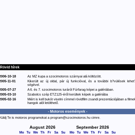
Rövid hírek
2006-10-18
Az MZ kupa a szocimotoros szárnyai alá költözött.
2005-11-01
Kikerült az új oldal, pár új funkcióval, és a további b?vülések lehet
ségével.
2005-07-27
A 6. és 7. szocimotoros turáról Fúrfarag képei a galériában.
2005-03-10
Szabolcs szép ETZ125-éről kerültek képek a galériába
2005-02-16
Miért is kell bukót viselni címmel rövidfilm zsandi prezentációjában a filme
hangok alól letölthető.
- Motoros események -
Küldj Te is motoros programokat a program@szocimotoros.hu cimre.
August 2026
September 2026
Mo
Tu
We
Th
Fr
Sa
Su
Mo
Tu
We
Th
Fr
Sa
Su