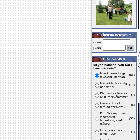
:: Címlista belépés ::
email:
pass:
s
:: Szavazás ::
Milyen hatással van rád a
t
benzináresés?
Imádkozom, hogy
(61)
tavaszig kitartson
Már a kád is csurig
(10)
benzinnel
Eladtam az összes
(2)
MOL részvényemet
Hosszabb nyári
(4)
túrákat szervezek
Ez hülyeség, most
is 5ezerért
(33)
tankoltam, mint
máskor
Ez egy ilyen év,
(3)
folyton esik