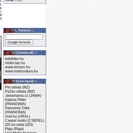
Junak
(318)
c
z
a
,
l
d
:: Keresés ::
:: Olvasnivaló ::
totalbike.hu
motor.lap.hu
www.simson.hu
www.motorostura.hu
:: Szoci lapok ::
Pet oldala (MZ)
PaZso oldala (MZ)
Jawamania.cz (JAWA)
Katona Péter
(PANNONIA)
Pannonia Trike
…
(PANNONIA)
Ural.hu (URAL)
Csepel motor (CSEPEL)
IZS-es oldal (IZS)
Riga (Riga)