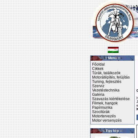
:: Menü ::
Főoldal
Cikkek
Túrák, találkozók
Motorátépítés, felújítás
Tuning, fejlesztés
Szerviz
Vezetéstechnika
Galéria
Szavazás kiértékelése
Filmek, hangok
Papírmunka
Szocitúrák
Motortervezés
Motor versenyzés
:: Egy kép ::