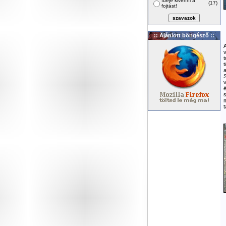
Ideje kivenni a
(17)
fojtást!
:: Ajánlott böngésző ::
A