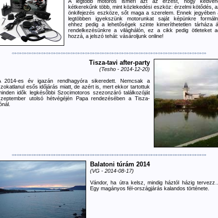
A legtöbb motoros ismeri azt az érzést, hogy kedven
kétkerekűnk több, mint közlekedési eszköz: érzelmi kötődés, a
önkifejezés eszköze, sőt maga a szerelem. Ennek jegyében 
legtöbben igyekszünk motorunkat saját képünkre formálni
ehhez pedig a lehetőségek szinte kimeríthetetlen tárháza ál
rendelkezésünkre a világhálón, ez a cikk pedig ötleteket a
hozzá, a jelszó tehát: vásároljunk online!
Tisza-tavi after-party
(Tesho - 2014-12-20)
A 2014-es év igazán rendhagyóra sikeredett. Nemcsak a
zokatlanul esős időjárás miatt, de azért is, mert ekkor tartottuk
minden idők legkésőbbi Szocimotoros szezonzáró találkozóját
szeptember utolsó hétvégéjén Papa rendezésében a Tisza-
ónál.
Balatoni túrám 2014
(VG - 2014-08-17)
Vándor, ha útra kelsz, mindig háztól házig tervezz
Egy magányos fél-országjárás kalandos története.