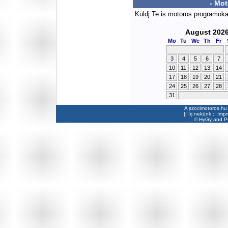
- Mo
Küldj Te is motoros programok
August 202
Mo
Tu
We
Th
Fr
3
4
5
6
7
10
11
12
13
14
17
18
19
20
21
24
25
26
27
28
31
A szocimotoros.hu 
||
Írj nekünk
::
Imp
©
HyGy
and Pee