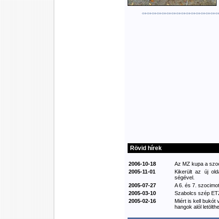
Rövid hírek
2006-10-18
Az MZ kupa a szoci
2005-11-01
Kikerült az új ol
ségével.
2005-07-27
A 6. és 7. szocimot
2005-03-10
Szabolcs szép ETZ
2005-02-16
Miért is kell bukót
hangok alól letölthe