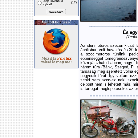
Ideje kivenni a
(17)
fojtást!
:: Ajánlott böngésző ::
És egy 
(Tesho
Az idei motoros szezon kicsit fu
áprilisban volt havazás és 30 f
a szocimotoros túráink pedi
éppenséggel tömegrendezvények
közrejátszhatott abban, hogy i
három túra (Bánk, Szeged, Pili
társaság még szeretett volna e
negyedik túrát. Így voltam ezz
senki sem szervez neki szoci
célpont nem is lehetett más, mi
is tartogat meglepetéseket az e