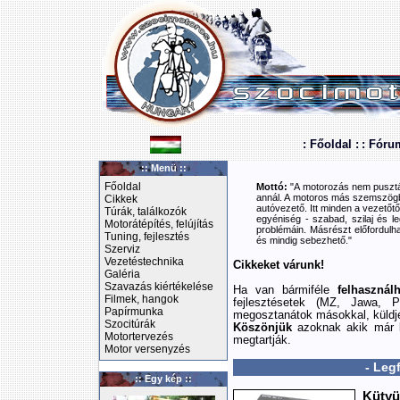
: Főoldal :
: Fóru
:: Menü ::
Főoldal
Mottó:
"A motorozás nem pusztán
annál. A motoros más szemszögbő
Cikkek
autóvezető. Itt minden a vezetőtől
Túrák, találkozók
egyéniség - szabad, szilaj és le
Motorátépítés, felújítás
problémáin. Másrészt előfordulha
Tuning, fejlesztés
és mindig sebezhető."
Szerviz
Vezetéstechnika
Cikkeket várunk!
Galéria
Szavazás kiértékelése
Ha van bármiféle
felhasznál
Filmek, hangok
fejlesztésetek (MZ, Jawa, P
Papírmunka
megosztanátok másokkal, küldj
Szocitúrák
Köszönjük
azoknak akik már k
Motortervezés
megtartják.
Motor versenyzés
- Leg
:: Egy kép ::
Kütyü