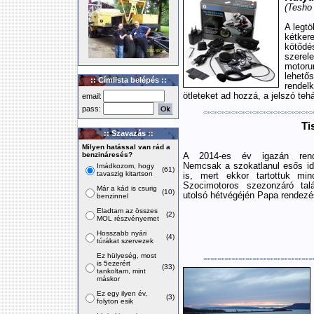
(Tesho 
A legt
kétker
kötőd
szerel
motoru
lehető
:: Címlista belépés ::
rendel
ötleteket ad hozzá, a jelszó tehá
email:
pass:
Ti
:: Szavazás ::
Milyen hatással van rád a
benzináresés?
A 2014-es év igazán rendh
Nemcsak a szokatlanul esős idő
Imádkozom, hogy
(61)
tavaszig kitartson
is, mert ekkor tartottuk min
Szocimotoros szezonzáró talá
Már a kád is csurig
(10)
utolsó hétvégéjén Papa rendezé
benzinnel
Eladtam az összes
(2)
MOL részvényemet
Hosszabb nyári
(4)
túrákat szervezek
Ez hülyeség, most
is 5ezerért
(33)
tankoltam, mint
máskor
Ez egy ilyen év,
(3)
folyton esik