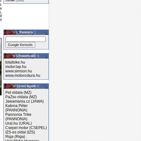
Junak
(318)
c
z
a
,
l
d
:: Keresés ::
:: Olvasnivaló ::
totalbike.hu
motor.lap.hu
www.simson.hu
www.motorostura.hu
:: Szoci lapok ::
Pet oldala (MZ)
PaZso oldala (MZ)
Jawamania.cz (JAWA)
Katona Péter
(PANNONIA)
Pannonia Trike
…
(PANNONIA)
Ural.hu (URAL)
Csepel motor (CSEPEL)
IZS-es oldal (IZS)
Riga (Riga)