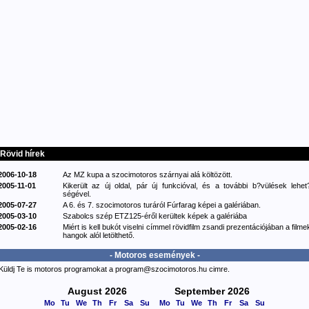
Rövid hírek
2006-10-18
Az MZ kupa a szocimotoros szárnyai alá költözött.
2005-11-01
Kikerült az új oldal, pár új funkcióval, és a további b?vülések lehet
ségével.
2005-07-27
A 6. és 7. szocimotoros turáról Fúrfarag képei a galériában.
2005-03-10
Szabolcs szép ETZ125-éről kerültek képek a galériába
2005-02-16
Miért is kell bukót viselni címmel rövidfilm zsandi prezentációjában a filme
hangok alól letölthető.
- Motoros események -
Küldj Te is motoros programokat a program@szocimotoros.hu cimre.
August 2026
September 2026
Mo
Tu
We
Th
Fr
Sa
Su
Mo
Tu
We
Th
Fr
Sa
Su