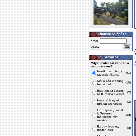
:: Címlista belépés ::
email:
pass:
s
:: Szavazás ::
Milyen hatással van rád a
t
benzináresés?
Imádkozom, hogy
(61)
tavaszig kitartson
Már a kád is csurig
(10)
benzinnel
Eladtam az összes
(2)
MOL részvényemet
Hosszabb nyári
(4)
túrákat szervezek
Ez hülyeség, most
is 5ezerért
(33)
tankoltam, mint
máskor
Ez egy ilyen év,
(3)
folyton esik