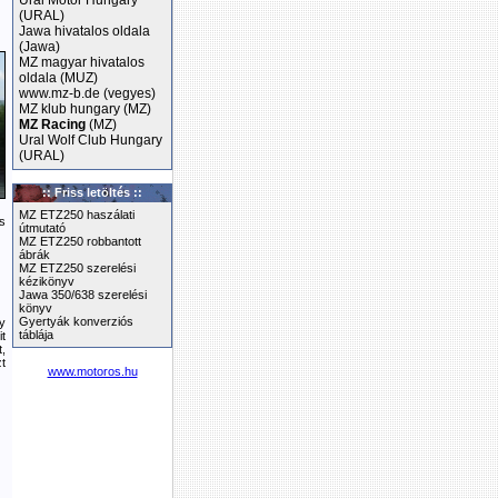
Ural Motor Hungary
(URAL)
Jawa hivatalos oldala
(Jawa)
MZ magyar hivatalos
oldala (MUZ)
www.mz-b.de (vegyes)
MZ klub hungary (MZ)
MZ Racing
(MZ)
Ural Wolf Club Hungary
(URAL)
:: Friss letöltés ::
MZ ETZ250 haszálati
s
útmutató
MZ ETZ250 robbantott
ábrák
MZ ETZ250 szerelési
kézikönyv
Jawa 350/638 szerelési
könyv
Gyertyák konverziós
y
táblája
it
,
t
www.motoros.hu