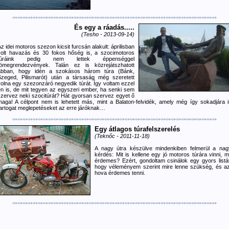
És egy a ráadás.....
(Tesho - 2013-09-14)
z idei motoros szezon kicsit furcsán alakult: áprilisban
volt havazás és 30 fokos hőség is, a szocimotoros
túráink pedig nem lettek éppenséggel
tömegrendezvények. Talán ez is közrejátszhatott
abban, hogy idén a szokásos három túra (Bánk,
Szeged, Pilismarót) után a társaság még szeretett
volna egy szezonzáró negyedik túrát. Így voltam ezzel
én is, de mit tegyen az egyszeri ember, ha senki sem
szervez neki szocitúrát? Hát gyorsan szervez egyet ő
maga! A célpont nem is lehetett más, mint a Balaton-felvidék, amely még így sokadjára i
tartogat meglepetéseket az erre járóknak…
Egy átlagos túrafelszerelés
(Teknőc - 2011-11-18)
A nagy útra készülve mindenkiben felmerül a nag
kérdés: Mit is kellene egy jó motoros túrára vinni, m
érdemes? Ezért, gondoltam csinálok egy gyors listát
hogy véleményem szerint mire lenne szükség, és az
hova érdemes tenni.