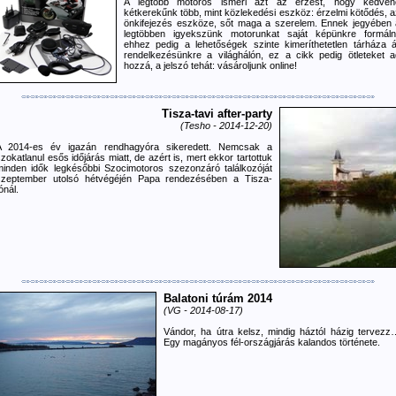
A legtöbb motoros ismeri azt az érzést, hogy kedven
kétkerekűnk több, mint közlekedési eszköz: érzelmi kötődés, a
önkifejezés eszköze, sőt maga a szerelem. Ennek jegyében 
legtöbben igyekszünk motorunkat saját képünkre formálni
ehhez pedig a lehetőségek szinte kimeríthetetlen tárháza ál
rendelkezésünkre a világhálón, ez a cikk pedig ötleteket a
hozzá, a jelszó tehát: vásároljunk online!
Tisza-tavi after-party
(Tesho - 2014-12-20)
A 2014-es év igazán rendhagyóra sikeredett. Nemcsak a
zokatlanul esős időjárás miatt, de azért is, mert ekkor tartottuk
minden idők legkésőbbi Szocimotoros szezonzáró találkozóját
szeptember utolsó hétvégéjén Papa rendezésében a Tisza-
ónál.
Balatoni túrám 2014
(VG - 2014-08-17)
Vándor, ha útra kelsz, mindig háztól házig tervezz
Egy magányos fél-országjárás kalandos története.