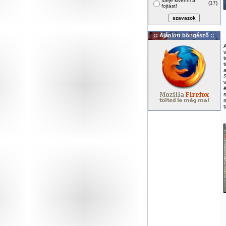
Ideje kivenni a
(17)
fojtást!
:: Ajánlott böngésző ::
A