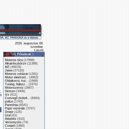
2026. augusztus 08.
szombat
László
:: Fórumok ::
Motoros túra
(17998)
Alkatrészbörze
(11388)
MZ
(49078)
Jawa
(27120)
Motoros ruházat
(1391)
Motor elektroni...
(4962)
Oldalkocsi, kul...
(1999)
Tuning, fejlesz...
(2476)
Motorszervíz
(2867)
Simson
(3406)
Z,
Izs
(611)
l
Csevegő (kötetl...
(8494)
police
(1763)
Pannónia
(6541)
Papír mizériák
(3707)
Dnepr
(125)
Ural
(61)
Átépítés
(910)
Versenyzés
(74)
Csepel
(1960)