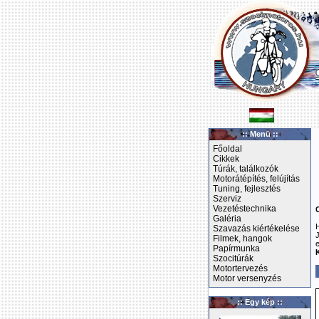
:: Menü ::
Főoldal
Cikkek
Túrák, találkozók
Motorátépítés, felújítás
Tuning, fejlesztés
Szerviz
Vezetéstechnika
Galéria
Szavazás kiértékelése
Filmek, hangok
Papírmunka
Szocitúrák
Motortervezés
Motor versenyzés
:: Egy kép ::