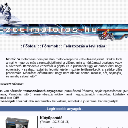
: Főoldal :
: Fórumok :
: Feliratkozás a levlistára :
Mottó:
"A motorozás nem pusztán motorkerépáron való utazást jelent. Sokkal több
annál. A motoros más szemszögből nézi a világot, mint a hétköznapi gyalogos vagy
autóvezető. Itt minden a vezetőtől, a géptől és a pillanattól függ. Az ember érzi, hogy
egyéniség - szabad, szilaj és legyőzhetetlen, szinte felülemelkedik a szürke világ
problémáin. Másrészt előfordulhat, hogy nem bíznak benne, üldözik, sőt, sajnálják,
és mindig sebezhető."
Cikkeket várunk!
Ha van bármiféle
felhasználható anyagotok
, publikálható írásotok, saját fejlesztésetek (M
Jawa, Pannónia, stb..), élménybeszámolótok, amit megosztanátok másokkal, küldjétek e
email-ben
IDE
!
Köszönjük
azoknak akik már küldtek be valamit, reméljük e jó szokásukat megtartják.
- Legfrissebb anyagok -
Kütyüparádé
(Tesho - 2015-05-11)