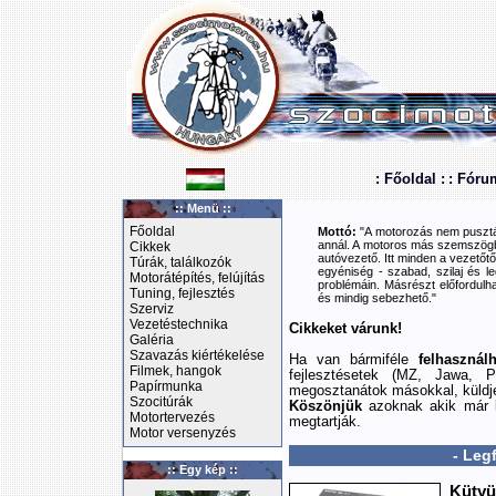
: Főoldal :
: Fóru
:: Menü ::
Főoldal
Mottó:
"A motorozás nem pusztán
annál. A motoros más szemszögbő
Cikkek
autóvezető. Itt minden a vezetőtől
Túrák, találkozók
egyéniség - szabad, szilaj és le
Motorátépítés, felújítás
problémáin. Másrészt előfordulha
Tuning, fejlesztés
és mindig sebezhető."
Szerviz
Vezetéstechnika
Cikkeket várunk!
Galéria
Szavazás kiértékelése
Ha van bármiféle
felhasznál
Filmek, hangok
fejlesztésetek (MZ, Jawa, P
Papírmunka
megosztanátok másokkal, küldj
Szocitúrák
Köszönjük
azoknak akik már k
Motortervezés
megtartják.
Motor versenyzés
- Leg
:: Egy kép ::
Kütyü