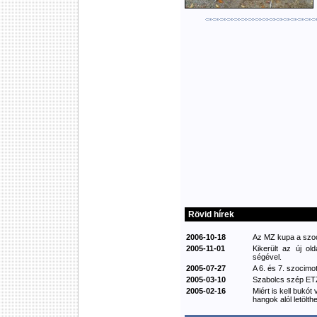
Rövid hírek
2006-10-18
Az MZ kupa a szoci
2005-11-01
Kikerült az új ol
ségével.
2005-07-27
A 6. és 7. szocimot
2005-03-10
Szabolcs szép ETZ
2005-02-16
Miért is kell bukót
hangok alól letölthe