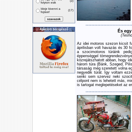
(3)
folyton esik
Ideje kivenni a
(17)
fojtást!
:: Ajánlott böngésző ::
És egy 
(Tesho
Az idei motoros szezon kicsit fu
áprilisban volt havazás és 30 f
a szocimotoros túráink pedi
éppenséggel tömegrendezvények
közrejátszhatott abban, hogy i
három túra (Bánk, Szeged, Pili
társaság még szeretett volna e
negyedik túrát. Így voltam ezz
senki sem szervez neki szoci
célpont nem is lehetett más, mi
is tartogat meglepetéseket az e