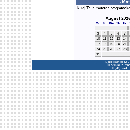
- Mo
Küldj Te is motoros programok
August 202
Mo
Tu
We
Th
Fr
3
4
5
6
7
10
11
12
13
14
17
18
19
20
21
24
25
26
27
28
31
A szocimotoros.hu 
||
Írj nekünk
::
Imp
©
HyGy
and Pee