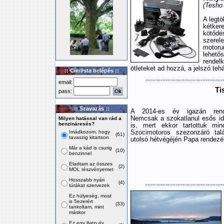
(Tesho 
A legt
kétker
kötőd
szerel
motoru
lehető
rendel
ötleteket ad hozzá, a jelszó tehá
:: Címlista belépés ::
email:
Ti
pass:
:: Szavazás ::
A 2014-es év igazán rendh
Nemcsak a szokatlanul esős idő
Milyen hatással van rád a
benzináresés?
is, mert ekkor tartottuk min
Imádkozom, hogy
Szocimotoros szezonzáró talá
(61)
tavaszig kitartson
utolsó hétvégéjén Papa rendezé
Már a kád is csurig
(10)
benzinnel
Eladtam az összes
(2)
MOL részvényemet
Hosszabb nyári
(4)
túrákat szervezek
Ez hülyeség, most
is 5ezerért
(33)
tankoltam, mint
máskor
Ez egy ilyen év,