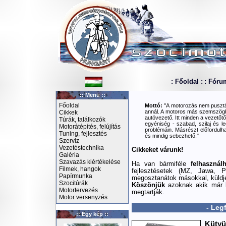
: Főoldal :
: Fóru
:: Menü ::
Főoldal
Mottó:
"A motorozás nem pusztán
annál. A motoros más szemszögbő
Cikkek
autóvezető. Itt minden a vezetőtől
Túrák, találkozók
egyéniség - szabad, szilaj és le
Motorátépítés, felújítás
problémáin. Másrészt előfordulha
Tuning, fejlesztés
és mindig sebezhető."
Szerviz
Vezetéstechnika
Cikkeket várunk!
Galéria
Szavazás kiértékelése
Ha van bármiféle
felhasznál
Filmek, hangok
fejlesztésetek (MZ, Jawa, P
Papírmunka
megosztanátok másokkal, küldj
Szocitúrák
Köszönjük
azoknak akik már k
Motortervezés
megtartják.
Motor versenyzés
- Leg
:: Egy kép ::
Kütyü