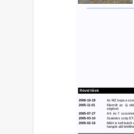
Rövid hírek
2006-10-18
Az MZ kupa a szoci
2005-11-01
Kikerült az új ol
ségével.
2005-07-27
A 6. és 7. szocimot
2005-03-10
Szabolcs szép ETZ
2005-02-16
Miért is kell bukót
hangok alól letölthe