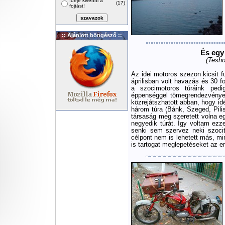
Ideje kivenni a
(17)
fojtást!
:: Ajánlott böngésző ::
És egy 
(Tesho
Az idei motoros szezon kicsit fu
áprilisban volt havazás és 30 f
a szocimotoros túráink pedi
éppenséggel tömegrendezvények
közrejátszhatott abban, hogy i
három túra (Bánk, Szeged, Pili
társaság még szeretett volna e
negyedik túrát. Így voltam ezz
senki sem szervez neki szoci
célpont nem is lehetett más, mi
is tartogat meglepetéseket az e