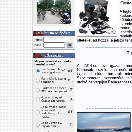
(Tesho 
A legt
kétker
kötőd
szerel
motoru
lehető
:: Címlista belépés ::
rendel
email:
ötleteket ad hozzá, a jelszó tehá
pass:
Ti
:: Szavazás ::
Milyen hatással van rád a
benzináresés?
A 2014-es év igazán rendh
Imádkozom, hogy
Nemcsak a szokatlanul esős idő
(61)
tavaszig kitartson
is, mert ekkor tartottuk min
Szocimotoros szezonzáró talá
Már a kád is csurig
(10)
benzinnel
utolsó hétvégéjén Papa rendezé
Eladtam az összes
(2)
MOL részvényemet
Hosszabb nyári
(4)
túrákat szervezek
Ez hülyeség, most
is 5ezerért
(33)
tankoltam, mint
máskor
Ez egy ilyen év,
(3)
folyton esik