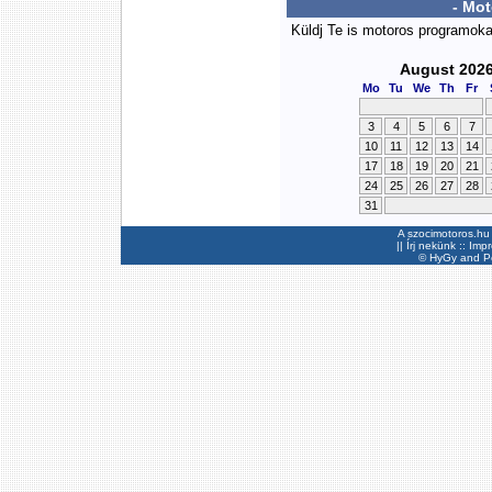
- Mo
Küldj Te is motoros programok
August 202
Mo
Tu
We
Th
Fr
3
4
5
6
7
10
11
12
13
14
17
18
19
20
21
24
25
26
27
28
31
A szocimotoros.hu 
||
Írj nekünk
::
Imp
©
HyGy
and Pee